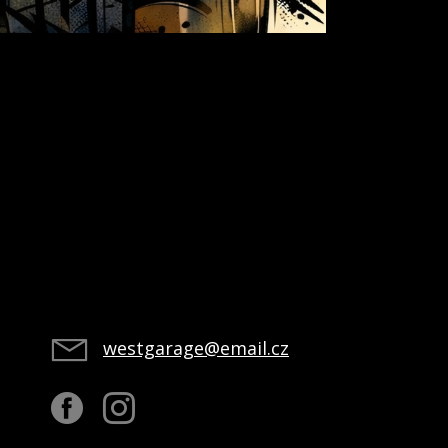
E-SHOPOVÉ
PORADENSTVÍ
westgarage@email.cz